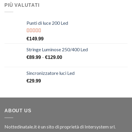
PIÙ VALUTATI
Punti di luce 200 Led
Rated
€
149.99
4.00
out
of 5
Stringe Luminose 250/400 Led
–
€
89.99
€
129.00
Sincronizzatore luci Led
€
29.99
ABOUT US
Nottedinatale.it è un sito di proprietà di Intersystem srl.