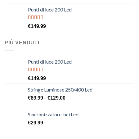
Punti di luce 200 Led
Rated
€
149.99
4.00
out
of 5
PIÙ VENDUTI
Punti di luce 200 Led
Rated
€
149.99
4.00
out
of 5
Stringe Luminose 250/400 Led
–
€
89.99
€
129.00
Sincronizzatore luci Led
€
29.99