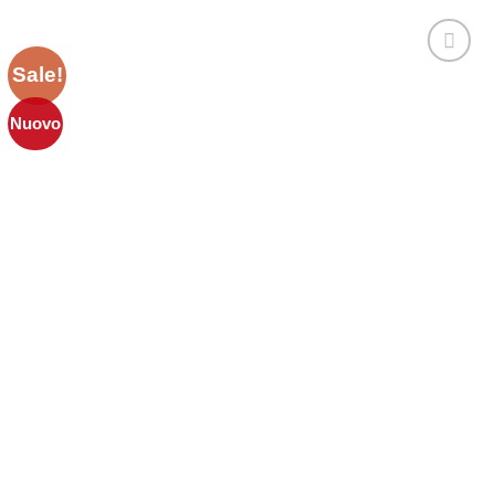
Sale!
Aggiungi
alla lista
dei
Nuovo
desideri