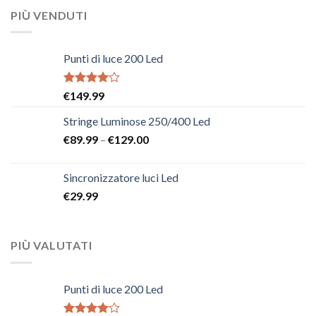
PIÙ VENDUTI
Punti di luce 200 Led
Rated
€
149.99
4.00
out
of 5
Stringe Luminose 250/400 Led
€
89.99
–
€
129.00
Sincronizzatore luci Led
€
29.99
PIÙ VALUTATI
Punti di luce 200 Led