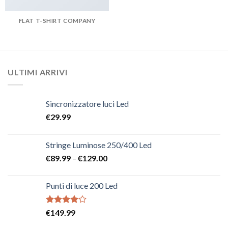
FLAT T-SHIRT COMPANY
ULTIMI ARRIVI
Sincronizzatore luci Led
€
29.99
Stringe Luminose 250/400 Led
€
89.99
–
€
129.00
Punti di luce 200 Led
Rated
€
149.99
4.00
out
of 5