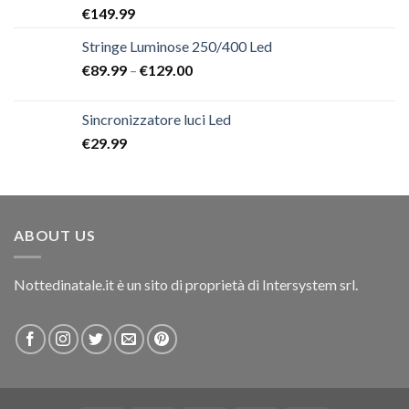
Rated
€
149.99
4.00
out
of 5
Stringe Luminose 250/400 Led
€
89.99
–
€
129.00
Sincronizzatore luci Led
€
29.99
ABOUT US
Nottedinatale.it è un sito di proprietà di Intersystem srl.