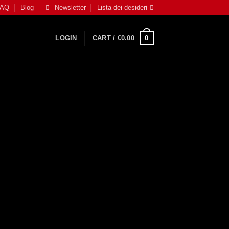
FAQ
Blog
Newsletter
Lista dei desideri
0
LOGIN
CART /
€
0.00